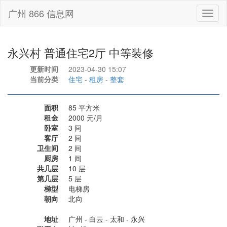
广州 866 信息网
Toggl
naviga
永兴村 普通住宅2厅 中等装修
更新时间
2023-04-30 15:07
当前分类
住宅
-
租房
-
整套
面积
85 平方米
租金
2000 元/月
卧室
3 间
客厅
2 间
卫生间
2 间
厨房
1 间
共几层
10 层
第几层
5 层
梯型
电梯房
朝向
北向
地址
广州 - 白云 - 太和 - 永兴