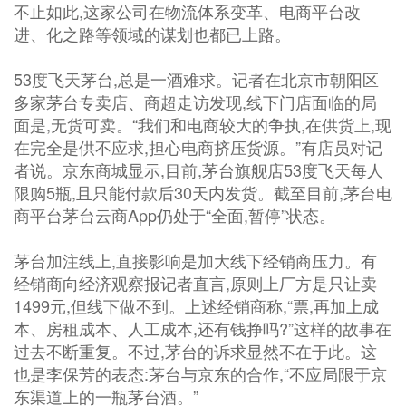
不止如此,这家公司在物流体系变革、电商平台改
进、化之路等领域的谋划也都已上路。
53度飞天茅台,总是一酒难求。记者在北京市朝阳区
多家茅台专卖店、商超走访发现,线下门店面临的局
面是,无货可卖。“我们和电商较大的争执,在供货上,现
在完全是供不应求,担心电商挤压货源。”有店员对记
者说。京东商城显示,目前,茅台旗舰店53度飞天每人
限购5瓶,且只能付款后30天内发货。截至目前,茅台电
商平台茅台云商App仍处于“全面,暂停”状态。
茅台加注线上,直接影响是加大线下经销商压力。有
经销商向经济观察报记者直言,原则上厂方是只让卖
1499元,但线下做不到。上述经销商称,“票,再加上成
本、房租成本、人工成本,还有钱挣吗?”这样的故事在
过去不断重复。不过,茅台的诉求显然不在于此。这
也是李保芳的表态:茅台与京东的合作,“不应局限于京
东渠道上的一瓶茅台酒。”