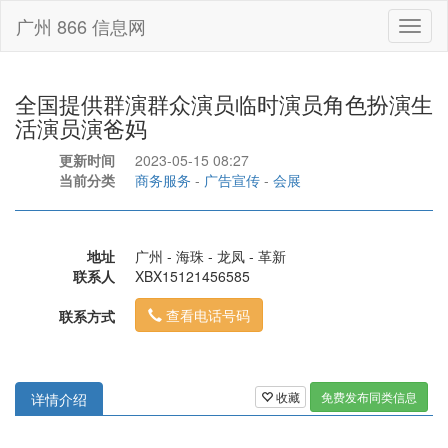
广州 866 信息网
Toggl
naviga
全国提供群演群众演员临时演员角色扮演生
活演员演爸妈
更新时间
2023-05-15 08:27
当前分类
商务服务
-
广告宣传
-
会展
地址
广州 - 海珠 - 龙凤 - 革新
联系人
XBX15121456585
查看电话号码
联系方式
收藏
免费发布同类信息
详情介绍