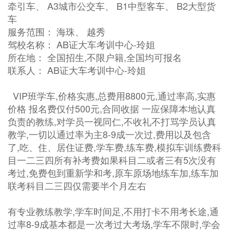
牵引车、 A3城市公交车、 B1中型客车、 B2大型货
车
服务范围： 海珠、 越秀
驾校名称： AB证大车考训中心-玲姐
所在地： 全国招生,不限户籍,全国均可报名
联系人： AB证大车考训中心-玲姐
VIP班学车,价格实惠,总费用8800元,通过率高,实惠
价格 报名费仅付500元,合同收据 一应保障本地认真
负责的教练,对学员一视同仁,不收礼不打骂学员认真
教学,一切以通过率为主8-9成一次过,费用以及包含
了,吃、住、居住证费,学车费,练车费,模拟车训练费科
目一二三四所有补考费如果科目二或者三有5次没有
考过,免费包到重新学和考,原车原场地练车加,练车加
联考科目二三四仅需要半个月左右
有专业教练教学,学车时间足,不用打卡不用考长途,通
过率8-9成基本都是一次考过大考场,学车不限时,学会