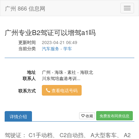
广州 866 信息网
Toggl
naviga
广州专业B2驾证可以增驾a1吗
更新时间
2023-04-21 06:49
当前分类
汽车服务
-
学车
地址
广州 - 海珠 - 素社 - 海联北
联系人
川东驾培鑫港考训...
查看电话号码
联系方式
收藏
免费发布同类信息
详情介绍
驾驶证： C1手动档、 C2自动挡、 A大型客车、 A2