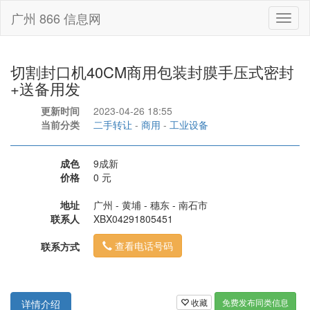
广州 866 信息网
Toggl
naviga
切割封口机40CM商用包装封膜手压式密封
+送备用发
更新时间
2023-04-26 18:55
当前分类
二手转让
-
商用
-
工业设备
成色
9成新
价格
0 元
地址
广州 - 黄埔 - 穗东 - 南石市
联系人
XBX04291805451
查看电话号码
联系方式
收藏
免费发布同类信息
详情介绍