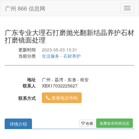
广州 866 信息网
Toggl
naviga
广东专业大理石打磨抛光翻新结晶养护石材
打磨镜面处理
更新时间
2023-05-03 13:31
当前分类
生活服务
-
石材养护
地址
广州 - 荔湾 - 东漖 - 裕安
联系人
XBX17032225627
查看电话号码
联系方式
收藏
免费发布同类信息
详情介绍