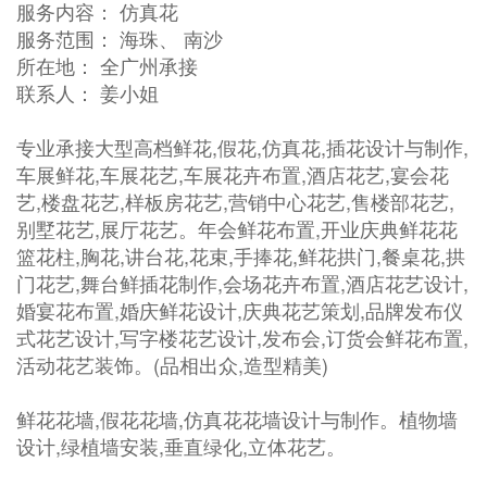
服务内容： 仿真花
服务范围： 海珠、 南沙
所在地： 全广州承接
联系人： 姜小姐
专业承接大型高档鲜花,假花,仿真花,插花设计与制作,
车展鲜花,车展花艺,车展花卉布置,酒店花艺,宴会花
艺,楼盘花艺,样板房花艺,营销中心花艺,售楼部花艺,
别墅花艺,展厅花艺。年会鲜花布置,开业庆典鲜花花
篮花柱,胸花,讲台花,花束,手捧花,鲜花拱门,餐桌花,拱
门花艺,舞台鲜插花制作,会场花卉布置,酒店花艺设计,
婚宴花布置,婚庆鲜花设计,庆典花艺策划,品牌发布仪
式花艺设计,写字楼花艺设计,发布会,订货会鲜花布置,
活动花艺装饰。(品相出众,造型精美)
鲜花花墙,假花花墙,仿真花花墙设计与制作。植物墙
设计,绿植墙安装,垂直绿化,立体花艺。