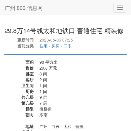
广州 866 信息网
Toggl
naviga
29.8万14号线太和地铁口 普通住宅 精装修
更新时间
2023-05-06 07:25
当前分类
住宅
-
买房
-
二手
面积
90 平方米
售价
29.8 万元
卧室
3 间
客厅
2 间
卫生间
1 间
厨房
1 间
共几层
9 层
第几层
7 层
梯型
楼梯房
朝向
东南
地址
广州 - 白云 - 太和 - 营溪