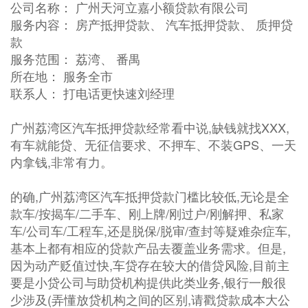
公司名称： 广州天河立嘉小额贷款有限公司
服务内容： 房产抵押贷款、 汽车抵押贷款、 质押贷
款
服务范围： 荔湾、 番禺
所在地： 服务全市
联系人： 打电话更快速刘经理
广州荔湾区汽车抵押贷款经常看中说,缺钱就找XXX,
有车就能贷、无征信要求、不押车、不装GPS、一天
内拿钱,非常有力。
的确,广州荔湾区汽车抵押贷款门槛比较低,无论是全
款车/按揭车/二手车、刚上牌/刚过户/刚解押、私家
车/公司车/工程车,还是脱保/脱审/查封等疑难杂症车,
基本上都有相应的贷款产品去覆盖业务需求。但是,
因为动产贬值过快,车贷存在较大的借贷风险,目前主
要是小贷公司与助贷机构提供此类业务,银行一般很
少涉及(弄懂放贷机构之间的区别,请戳贷款成本大公