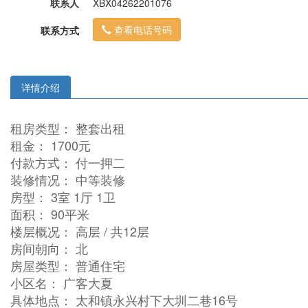
联系人
XBX04262201076
查看电话号码
联系方式
详情介绍
租房类型： 整套出租
租金： 1700元
付款方式： 付一押二
装修情况： 中等装修
房型： 3室 1厅 1卫
面积： 90平米
楼层概况： 高层 / 共12层
房间朝向： 北
房屋类型： 普通住宅
小区名： 广客大夏
具体地点： 太和镇永兴村下大圳二巷16号