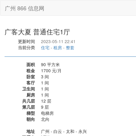
广州 866 信息网
广客大夏 普通住宅1厅
更新时间
2023-05-11 22:41
当前分类
住宅
-
租房
-
整套
面积
90 平方米
租金
1700 元/月
卧室
3 间
客厅
1 间
卫生间
1 间
厨房
1 间
共几层
12 层
第几层
9 层
梯型
电梯房
朝向
北向
地址
广州 - 白云 - 太和 - 永兴