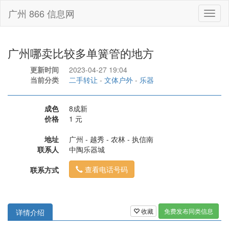
广州 866 信息网
Toggl
naviga
广州哪卖比较多单簧管的地方
更新时间
2023-04-27 19:04
当前分类
二手转让
-
文体户外
-
乐器
成色
8成新
价格
1 元
地址
广州 - 越秀 - 农林 - 执信南
联系人
中陶乐器城
查看电话号码
联系方式
收藏
免费发布同类信息
详情介绍