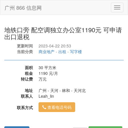
广州 866 信息网
Toggl
naviga
地铁口旁 配空调独立办公室1190元 可申请
出口退税
更新时间
2023-04-22 20:53
当前分类
商业地产
-
出租
-
写字楼
面积
30 平方米
租金
1190 元/月
转让费
万元
地址
广州 - 天河 - 林和 - 天河北
联系人
Leah_lin
查看电话号码
联系方式