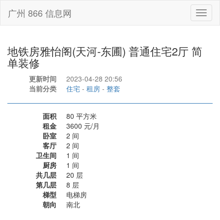
广州 866 信息网
Toggl
naviga
地铁房雅怡阁(天河-东圃) 普通住宅2厅 简
单装修
更新时间
2023-04-28 20:56
当前分类
住宅
-
租房
-
整套
面积
80 平方米
租金
3600 元/月
卧室
2 间
客厅
2 间
卫生间
1 间
厨房
1 间
共几层
20 层
第几层
8 层
梯型
电梯房
朝向
南北