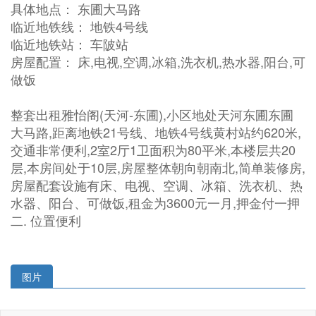
具体地点： 东圃大马路
临近地铁线： 地铁4号线
临近地铁站： 车陂站
房屋配置： 床,电视,空调,冰箱,洗衣机,热水器,阳台,可
做饭
整套出租雅怡阁(天河-东圃),小区地处天河东圃东圃
大马路,距离地铁21号线、地铁4号线黄村站约620米,
交通非常便利,2室2厅1卫面积为80平米,本楼层共20
层,本房间处于10层,房屋整体朝向朝南北,简单装修房,
房屋配套设施有床、电视、空调、冰箱、洗衣机、热
水器、阳台、可做饭,租金为3600元一月,押金付一押
二. 位置便利
图片