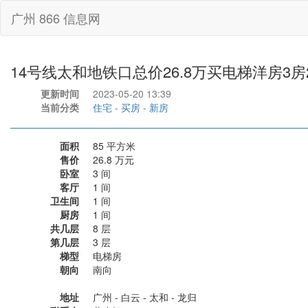
广州 866 信息网
14号线太和地铁口总价26.8万买电梯洋房3房
更新时间
2023-05-20 13:39
当前分类
住宅
-
买房
-
新房
面积
85 平方米
售价
26.8 万元
卧室
3 间
客厅
1 间
卫生间
1 间
厨房
1 间
共几层
8 层
第几层
3 层
梯型
电梯房
朝向
南向
地址
广州 - 白云 - 太和 - 龙归