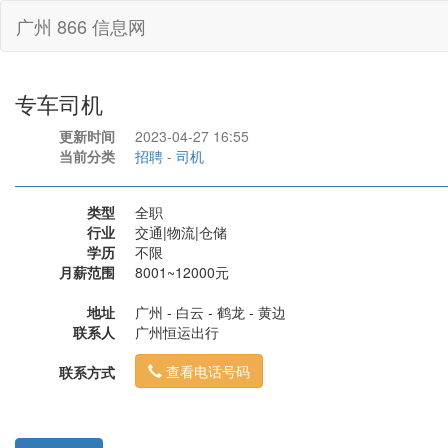
广州 866 信息网
专车司机
更新时间
2023-04-27 16:55
当前分类
招聘
-
司机
类型
全职
行业
交通|物流|仓储
学历
不限
月薪范围
8001~12000元
地址
广州 - 白云 - 鹤龙 - 黄边
联系人
广州恒运出行
查看电话号码
联系方式