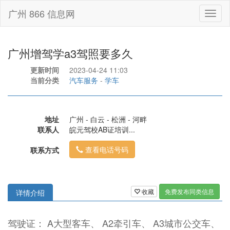
广州 866 信息网
Toggl
naviga
广州增驾学a3驾照要多久
更新时间
2023-04-24 11:03
当前分类
汽车服务
-
学车
地址
广州 - 白云 - 松洲 - 河畔
联系人
皖元驾校AB证培训...
查看电话号码
联系方式
收藏
免费发布同类信息
详情介绍
驾驶证： A大型客车、 A2牵引车、 A3城市公交车、