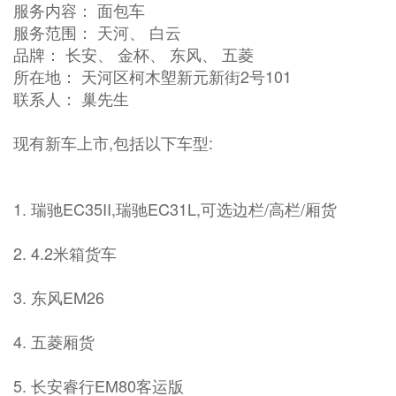
服务内容： 面包车
服务范围： 天河、 白云
品牌： 长安、 金杯、 东风、 五菱
所在地： 天河区柯木塱新元新街2号101
联系人： 巢先生
现有新车上市,包括以下车型:
1. 瑞驰EC35II,瑞驰EC31L,可选边栏/高栏/厢货
2. 4.2米箱货车
3. 东风EM26
4. 五菱厢货
5. 长安睿行EM80客运版