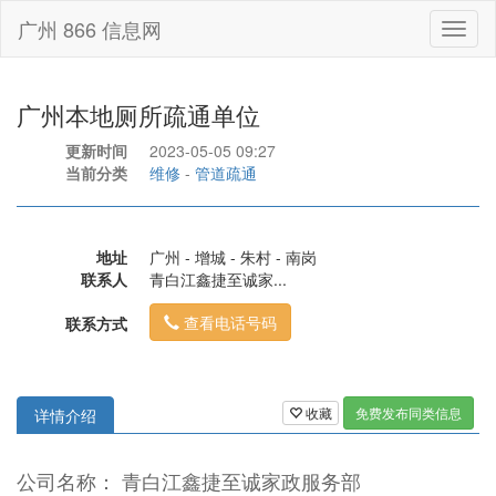
广州 866 信息网
Toggl
naviga
广州本地厕所疏通单位
更新时间
2023-05-05 09:27
当前分类
维修
-
管道疏通
地址
广州 - 增城 - 朱村 - 南岗
联系人
青白江鑫捷至诚家...
查看电话号码
联系方式
收藏
免费发布同类信息
详情介绍
公司名称： 青白江鑫捷至诚家政服务部