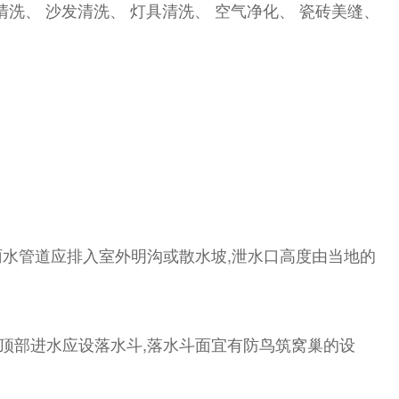
清洗、 沙发清洗、 灯具清洗、 空气净化、 瓷砖美缝、
雨水管道应排入室外明沟或散水坡,泄水口高度由当地的
顶部进水应设落水斗,落水斗面宜有防鸟筑窝巢的设