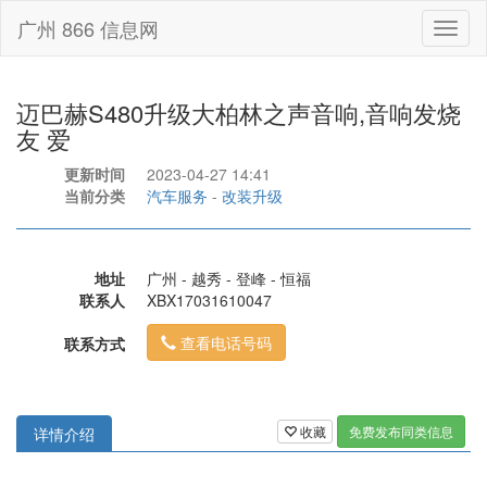
广州 866 信息网
Toggl
naviga
迈巴赫S480升级大柏林之声音响,音响发烧
友 爱
更新时间
2023-04-27 14:41
当前分类
汽车服务
-
改装升级
地址
广州 - 越秀 - 登峰 - 恒福
联系人
XBX17031610047
查看电话号码
联系方式
收藏
免费发布同类信息
详情介绍