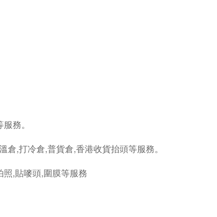
打等服務。
恒溫倉,打冷倉,普貨倉,香港收貨抬頭等服務。
,拍照,貼嘜頭,圍膜等服務