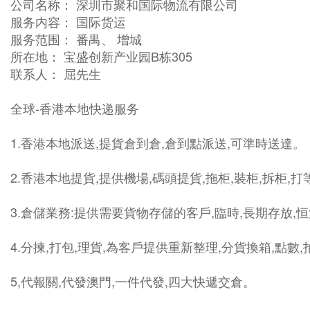
公司名称： 深圳市聚和国际物流有限公司
服务内容： 国际货运
服务范围： 番禺、 增城
所在地： 宝盛创新产业园B栋305
联系人： 屈先生
全球-香港本地快递服务
1.香港本地派送,提貨倉到倉,倉到點派送,可準時送達。
2.香港本地提貨,提供機場,碼頭提貨,拖柜,裝柜,拆柜,
3.倉儲業務:提供需要貨物存儲的客戶,臨時,長期存放,
4.分揀,打包,理貨,為客戶提供重新整理,分貨換箱,點數
5,代報關,代發澳門,一件代發,四大快遞交倉。