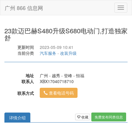
广州 866 信息网
Toggl
naviga
23款迈巴赫S480升级S680电动门,打造独家
舒
更新时间
2023-05-09 10:41
当前分类
汽车服务
-
改装升级
地址
广州 - 越秀 - 登峰 - 恒福
联系人
XBX17040718710
查看电话号码
联系方式
收藏
免费发布同类信息
详情介绍