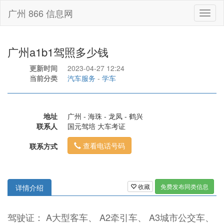
广州 866 信息网
Toggl
naviga
广州a1b1驾照多少钱
更新时间
2023-04-27 12:24
当前分类
汽车服务
-
学车
地址
广州 - 海珠 - 龙凤 - 鹤兴
联系人
国元驾培 大车考证
查看电话号码
联系方式
收藏
免费发布同类信息
详情介绍
驾驶证： A大型客车、 A2牵引车、 A3城市公交车、