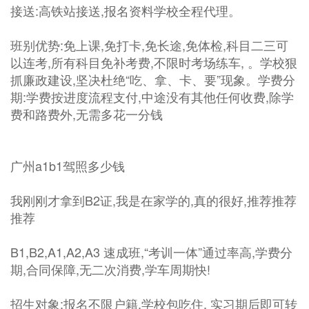
接送:高铁站接送,报名资料学校全程代理。
班别优势:免上课,免打卡,免长途,免体检,科目二三可
以连考,所有科目免补考费,不限时考场练车, 。学校狠
抓廉政建设,坚决杜绝“吃、拿、卡、要”现象。学费分
期:学费按进度流程支付,中途没有其他任何收费,除学
费和路费外,无需多花一分钱
广州a1b1驾照多少钱
我刚刚才拿到B2证,我是在家学的,真的很好,推荐推荐
推荐
B1,B2,A1,A2,A3 速成班,“考训一体”通过率高,学费分
期,合同保障,无二次消费,学车周期快!
招生对象:报名不限户籍,学校包吃住, 实习期后即可转