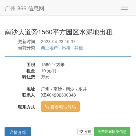
广州 866 信息网
Toggl
naviga
南沙大道旁1560平方园区水泥地出租
更新时间
2023-04-23 15:37
当前分类
商业地产
-
出租
-
其他
面积
1560 平方米
租金
10 元/月
转让费
万元
地址
广州 - 南沙 - 南沙 - 东井
联系人
XBX04202300348
查看电话号码
联系方式
收藏
免费发布同类信息
详情介绍