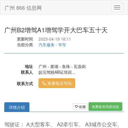
广州 866 信息网
Toggl
naviga
广州B2增驾A1增驾学开大巴车五十天
更新时间
2023-04-19 16:11
当前分类
汽车服务
-
学车
地址
广州 - 黄埔 - 鱼珠 - 瓦壶岗
联系人
皖元驾校AB证培训...
查看电话号码
联系方式
收藏
免费发布同类信息
详情介绍
驾驶证： A大型客车、 A2牵引车、 A3城市公交车、