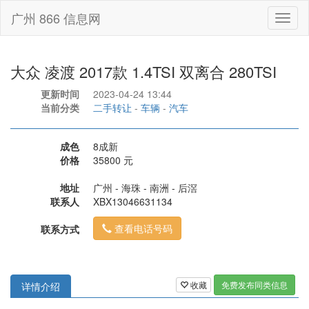
广州 866 信息网
Toggl
naviga
大众 凌渡 2017款 1.4TSI 双离合 280TSI
更新时间
2023-04-24 13:44
当前分类
二手转让
-
车辆
-
汽车
成色
8成新
价格
35800 元
地址
广州 - 海珠 - 南洲 - 后滘
联系人
XBX13046631134
查看电话号码
联系方式
收藏
免费发布同类信息
详情介绍