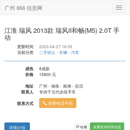
广州 866 信息网
Toggl
naviga
江淮 瑞风 2013款 瑞风II和畅(M5) 2.0T 手
动
更新时间
2023-04-27 16:35
当前分类
二手转让
-
车辆
-
汽车
成色
8成新
价格
15800 元
地址
广州 - 海珠 - 南洲 - 后滘
联系人
专供千元代步练手车
查看电话号码
联系方式
收藏
免费发布同类信息
详情介绍